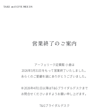
T&G
TAKE and GIVE NEEDS
営業終了のご案内
アーフェリーク迎賓館 小倉は
2026年3月31日をもって営業終了いたしました。
永らくのご愛顧を誠にありがとうございました。
※2026年4月1日以降はT&Gブライダルデスクまで
お問合せくださいますようお願い申し上げます。
T&Gブライダルデスク