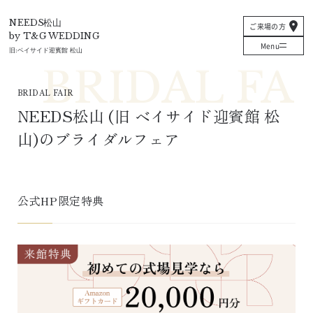
T&G
NEEDS松山
ご来場の方
by T&G WEDDING
Menu
旧:
ベイサイド迎賓館 松山
BRIDAL FAIR
NEEDS松山
 (旧 
ベイサイド迎賓館 松
山
)
のブライダルフェア
公式HP限定特典