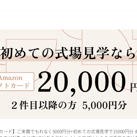
フトカード】ご来館でもれなく5000円分+初めての式場見学で15000円分