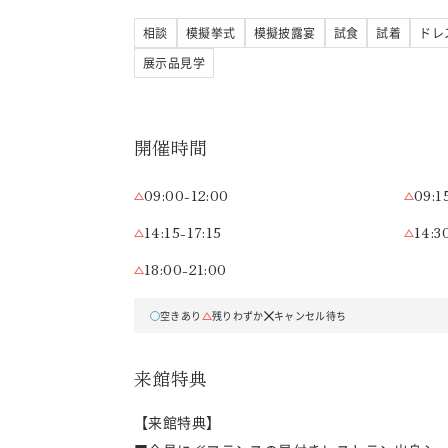
相談
模擬挙式
模擬披露宴
試食
試着
ドレ
展示品見学
開催時間
09:00-12:00
09:1
14:15-17:15
14:3
18:00-21:00
空きあり
残りわずか
キャンセル待ち
来館特典
【来館特典】
