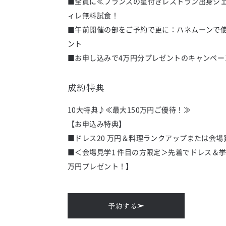
■全員に≪フランスの星付きレストラン出身シェ
ィレ無料試食！

■午前開催の部をご予約で更に：ハネムーンで使
ント

■お申し込みで4万円分プレゼントのキャンペー
成約特典
10大特典♪≪最大150万円ご優待！≫

【お申込み特典】

■ドレス20 万円＆料理ランクアップまたは会場費 
■＜会場見学1 件目の方限定＞先着でドレス＆挙
万円プレゼント！】
予約する