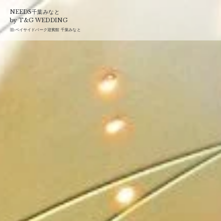
T&G
NEEDS千葉みなと
by T&G WEDDING
旧:
ベイサイドパーク迎賓館 千葉みなと