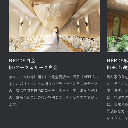
NEEDS白金
NEEDS
旧:
アーフェリーク白金
旧:
麻布迎
凛々しく佇む緑に囲まれた完全貸切の一軒家『NEEDS白
隠れ家的存
金』。パリ・クレール通りのブティックホテルがテーマ
と、そこに
の上質な空間を自由にコーディネートして、あなただけ
でいます。
の、誰も見たことのない特別なウェディングをご提案し
は、料理を
ます。
に。自然光
開放的なガ
なスタイル