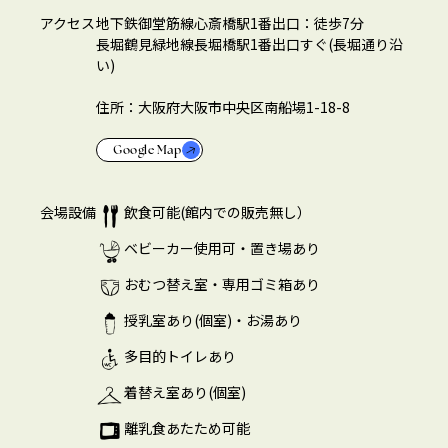
アクセス
地下鉄御堂筋線心斎橋駅1番出口：徒歩7分
長堀鶴見緑地線長堀橋駅1番出口すぐ(長堀通り沿
い)
住所：大阪府大阪市中央区南船場1-18-8
Google Map
会場設備
飲食可能(館内での販売無し）
ベビーカー使用可・置き場あり
おむつ替え室・専用ゴミ箱あり
授乳室あり(個室)・お湯あり
多目的トイレあり
着替え室あり(個室)
離乳食あたため可能